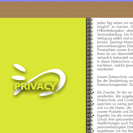
Jeden Tag setzen wir un
möglich“ zu machen. Da
Hilfsmittelangebot, abe
Serviceabteilung. Um K
Verfügung stellen und 
können, benötigt Maat
personenbezogene Date
Privatsphäre unserer Ku
Ihnen an uns übermitte
vertraulich behandelt w
In dieser Datenschutz- 
nachlesen, welche (per
verarbeiten
Unsere Datenschutz- un
Bei der Verarbeitung vo
Datenschutzgesetze. Da
die Zwecke, für die wi
verarbeiten, klar angeb
Datenschutz- und Cooki
speichern so wenig pe
und nur die Daten, die 
unserer Produkte und Die
Ergreifen Sie die not
Schutz Ihrer personenb
Verpflichtungen auch Pa
personenbezogene Daten
respektieren Sie Ihre Re