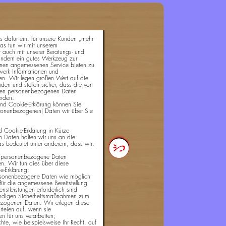
s dafür ein, für unsere Kunden „mehr
s tun wir mit unserem
r auch mit unserer Beratungs- und
indern ein gutes Werkzeug zur
einen angemessenen Service bieten zu
werk Informationen und
n. Wir legen großen Wert auf die
nden und stellen sicher, dass die von
lten personenbezogenen Daten
erden.
und Cookie-Erklärung können Sie
sonenbezogenen) Daten wir über Sie
d Cookie-Erklärung in Kürze
n Daten halten wir uns an die
s bedeutet unter anderem, dass wir:
r personenbezogene Daten
en. Wir tun dies über diese
e-Erklärung;
rsonenbezogene Daten wie möglich
für die angemessene Bereitstellung
nstleistungen erforderlich sind
wendigen Sicherheitsmaßnahmen zum
ezogenen Daten. Wir erlegen diese
rteien auf, wenn sie
 für uns verarbeiten;
chte, wie beispielsweise Ihr Recht, auf